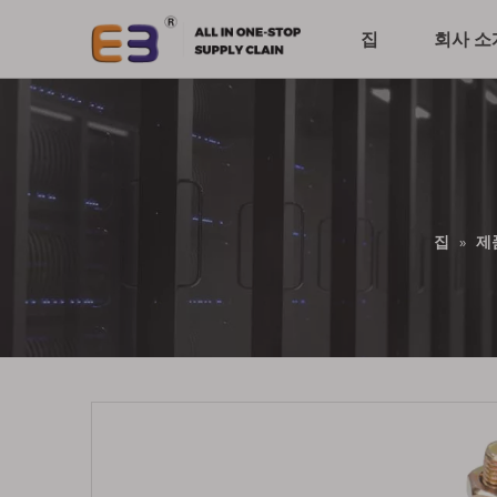
집
회사 소
집
»
제