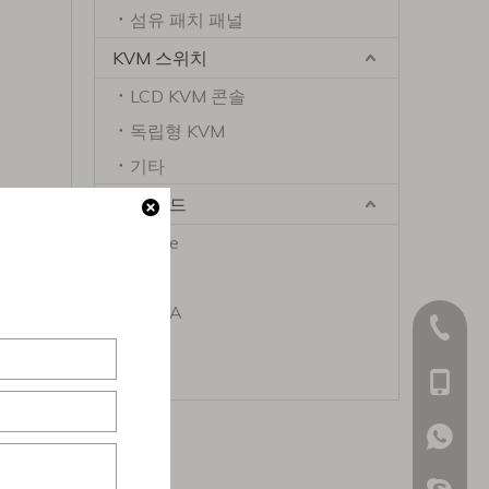
섬유 패치 패널
KVM 스위치
LCD KVM 콘솔
독립형 KVM
기타
패치 코드
Cat5e
Cat6
Cat6A
0574-27
Cat8
기타
+86- 13
+86- 15