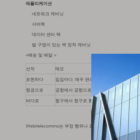
애플리케이션
네트워크 캐비닛
서버랙
데이터 센터 랙
발 구멍이 있는 벽 장착 캐비닛
=배송 및 배달 =
선적
메모
표현하다
집집마다, 매우 편리하며 통관이나 픽업이 
항공으로
공항에서 공항으로, 통관을 마치고 현지 공
바다로
항구에서 항구로 통관을 하고 현지 항구에서
Webitelecomms는 부정 행위나 표절 없이 제품 사진을 