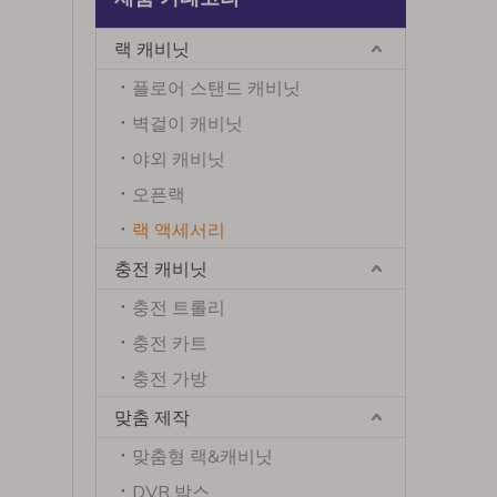
랙 캐비닛
플로어 스탠드 캐비닛
벽걸이 캐비닛
야외 캐비닛
오픈랙
랙 액세서리
충전 캐비닛
충전 트롤리
충전 카트
충전 가방
맞춤 제작
맞춤형 랙&캐비닛
DVR 박스